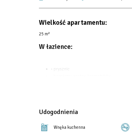
Wielkość apartamentu:
25 m²
W łazience:
• prysznic
• bezpłatny zestaw kosmetyków
• prywatna łazienka
• ręczniki
• kabina prysznicowa
• niska umywalka
Udogodnienia
Wnęka kuchenna
Udogodnienia w apartamencie: