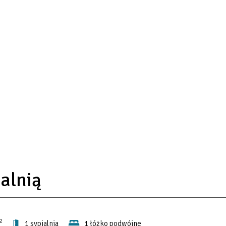
alnią
2
1 sypialnia
1 łóżko podwójne