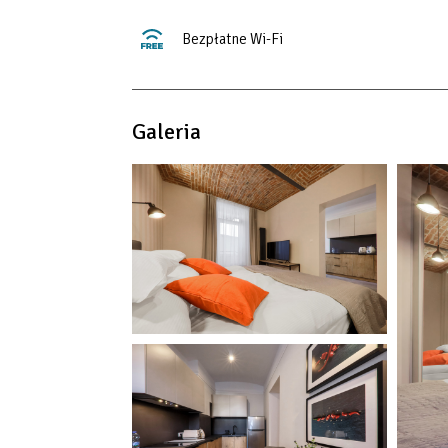
Bezpłatne Wi-Fi
• zestaw do parzenia kawy i herbaty
• aneks kuchenny
• lodówka
Galeria
• część wypoczynkowa
• ogrzewanie
• garderoba
• kanały satelitarne
• kuchnia
• kanały kablowe
• telewizor z płaskim ekranem
• prywatne wejście
• drewniana podłoga lub parkiet
• część jadalna
• czajnik elektryczny
• przybory kuchenne
• szafa lub garderoba