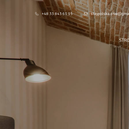
+48 33 843 61 15
staypolska.osw@gma
STR