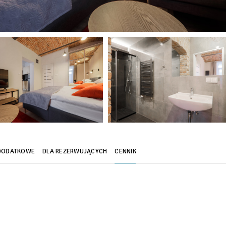
DODATKOWE
DLA REZERWUJĄCYCH
CENNIK
pny na miejscu (nie jest konieczna rezerwacja).